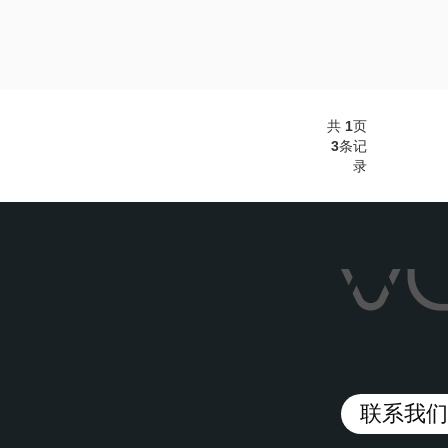
共
1
页
3
条记
录
联系我们/C