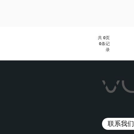
共
0
页
0
条记
录
联系我们/C