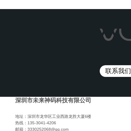
联系我们/C
深圳市未来神码科技有限公司
地址：
深圳市龙华区工业西路龙胜大厦6楼
热线：
135-3041-4206
邮箱：
3330252068@qq.com